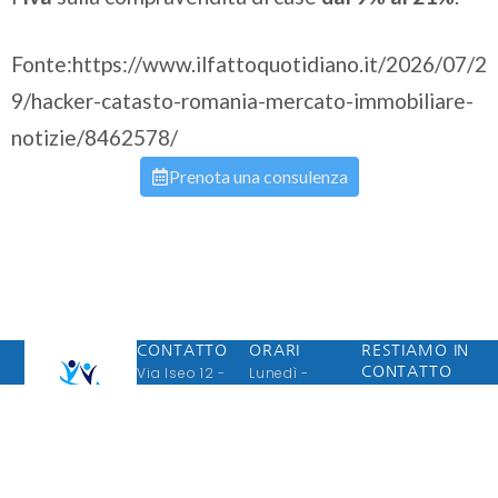
Fonte:https://www.ilfattoquotidiano.it/2026/07/2
9/hacker-catasto-romania-mercato-immobiliare-
notizie/8462578/
Prenota una consulenza
CONTATTO
ORARI
RESTIAMO IN
Via Iseo 12 -
Lunedì -
CONTATTO
Ricevi
25030 -
Venerdì
aggiornamenti
Erbusco (BS)
09:00 - 12:30
e promozioni
+39 030 65 85
14:30 - 18:30
ASSISTENZA E
esclusive
649 r.a. -
Sabato -
CONSULENZA
Informazioni